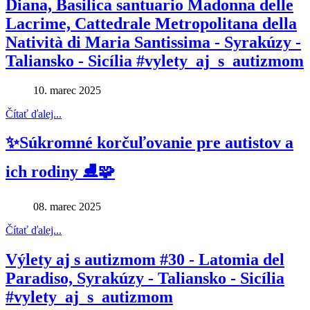
Diana, Basilica santuario Madonna delle
Lacrime, Cattedrale Metropolitana della
Natività di Maria Santissima - Syrakúzy -
Taliansko - Sicília #vylety_aj_s_autizmom
10. marec 2025
Čítať ďalej...
✨Súkromné korčuľovanie pre autistov a
ich rodiny ⛸🧩
08. marec 2025
Čítať ďalej...
Výlety aj s autizmom #30 - Latomia del
Paradiso, Syrakúzy - Taliansko - Sicília
#vylety_aj_s_autizmom