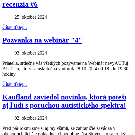
recenzia #6
25. október 2024
Čítať ďalej...
Pozvánka na webinár "4"
03. október 2024
Priatelia, srdečne vás všetkých pozývame na Webinár nevyAUTuj
AUTistu, ktorý sa uskutočná v utorok 28.10.2024 od 18. do 19:30
hodiny.
Čítať ďalej...
Kaufland zaviedol novinku, ktorá poteší
aj ľudí s poruchou autistického spektra!
02. október 2024
Pred pár rokmi sme si aj my všimli, že zahraničie zavádza v
obchodoch tichšie pokladne, či podobne. Na Slovensku sa to tiež