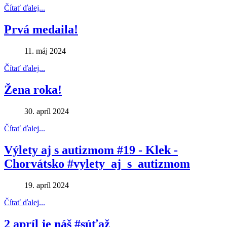
Čítať ďalej...
Prvá medaila!
11. máj 2024
Čítať ďalej...
Žena roka!
30. apríl 2024
Čítať ďalej...
Výlety aj s autizmom #19 - Klek -
Chorvátsko #vylety_aj_s_autizmom
19. apríl 2024
Čítať ďalej...
2 apríl je náš #súťaž