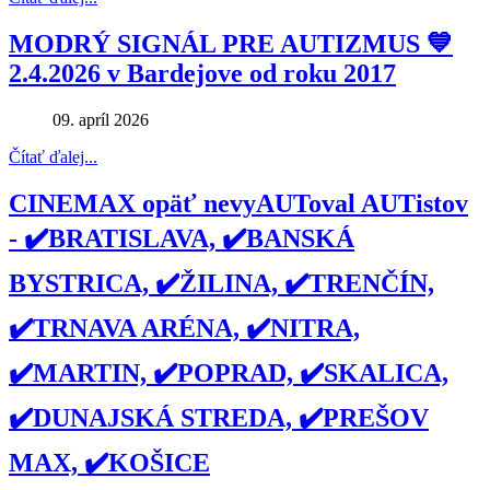
MODRÝ SIGNÁL PRE AUTIZMUS 💙
2.4.2026 v Bardejove od roku 2017
09. apríl 2026
Čítať ďalej...
CINEMAX opäť nevyAUToval AUTistov
- ✔️BRATISLAVA, ✔️BANSKÁ
BYSTRICA, ✔️ŽILINA, ✔️TRENČÍN,
✔️TRNAVA ARÉNA, ✔️NITRA,
✔️MARTIN, ✔️POPRAD, ✔️SKALICA,
✔️DUNAJSKÁ STREDA, ✔️PREŠOV
MAX, ✔️KOŠICE