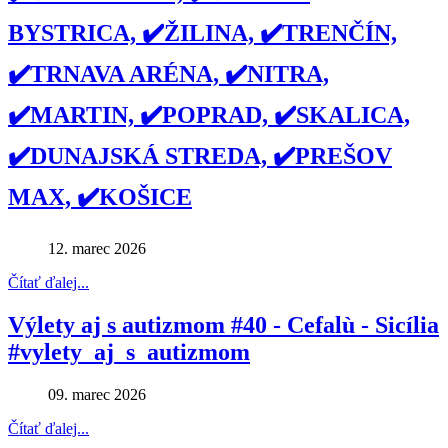
BYSTRICA, ✔️ŽILINA, ✔️TRENČÍN,
✔️TRNAVA ARÉNA, ✔️NITRA,
✔️MARTIN, ✔️POPRAD, ✔️SKALICA,
✔️DUNAJSKÁ STREDA, ✔️PREŠOV
MAX, ✔️KOŠICE
12. marec 2026
Čítať ďalej...
Výlety aj s autizmom #40 - Cefalù - Sicília
#vylety_aj_s_autizmom
09. marec 2026
Čítať ďalej...