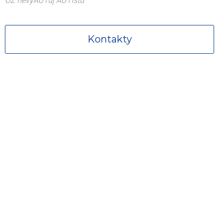
OZ nevyAUTuj AUTistu
Kontakty