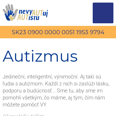
SK23 0900 0000 0051 1953 9794
Autizmus
Jedineční, inteligentní, výnimoční. Aj takí sú
ľudia s autizmom. Každí z nich si zaslúži lásku,
podporu a budúcnosť... Sme tu, aby sme im
pomohli všetkým, čo máme, aj tým, čím nám
môžete pomôcť VY.